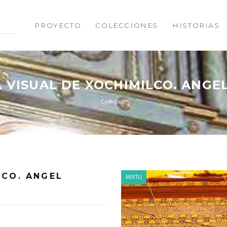
PROYECTO
COLECCIONES
HISTORIAS
 VISUAL DE XOCHIMILCO. ANGE
Colección
LCO. ANGEL
MIXTLI